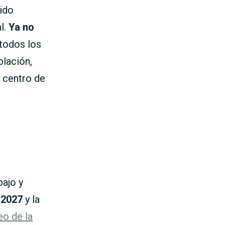
 ido
l.
Ya no
 todos los
blación,
l centro de
ajo y
-2027
y la
eo de la