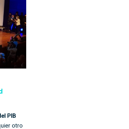
d
el PIB
uier otro