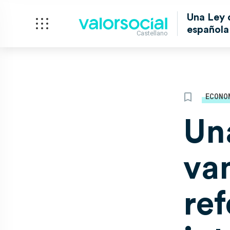
Una Ley 
española
Castellano
ECONO
Un
va
re