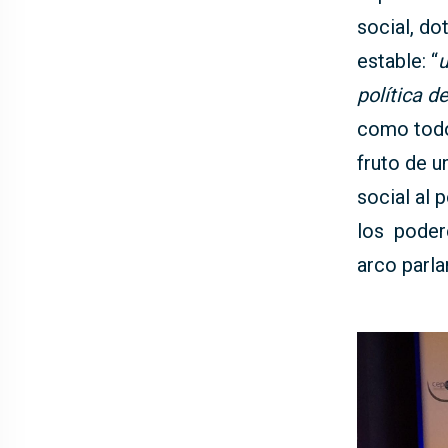
social, do
estable: “
u
política de
como todo
fruto de u
social al 
los poder
arco parla