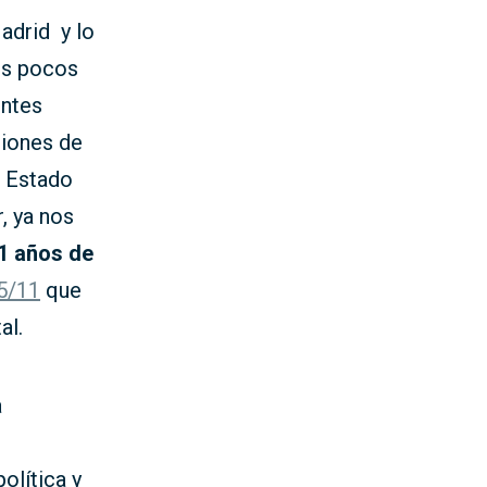
adrid y lo
os pocos
entes
ciones de
l Estado
, ya nos
1 años de
5/11
que
al.
a
olítica y