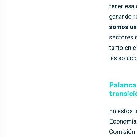
tener esa 
ganando r
somos un 
sectores 
tanto en e
las soluci
Palanca
transici
En estos 
Economía 
Comisión 