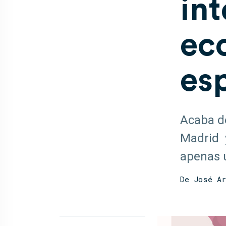
int
ec
es
Acaba de
Madrid y
apenas u
De José Ar