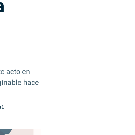
a
e acto en
ginable hace
al