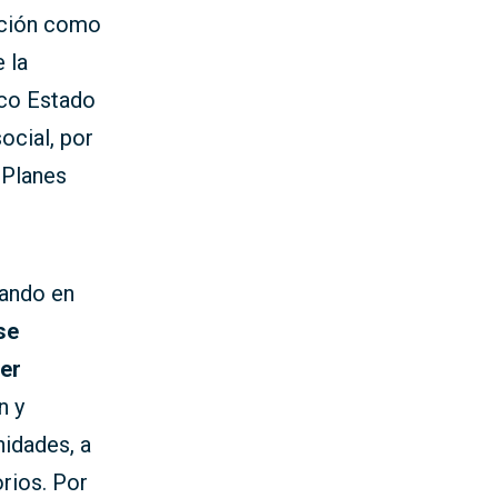
ación como
 la
ico Estado
ocial, por
 Planes
eando en
se
er
n y
nidades, a
orios. Por