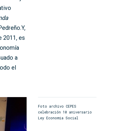
ativo
enda
Pedreño.Y,
e 2011, es
economía
suado a
odo el
Foto archivo CEPES
celebración 10 aniversario
Ley Economia Social