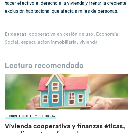
hacer efectivo el derecho a la vivienda y frenar la creciente
exclusión habitacional que afecta a miles de personas.
Etiquetas
:
cooperativa en cesión de uso
,
Economía
Social
,
especulación inmobiliaria
,
vivienda
Lectura recomendada
ECONOMÍA SOCIAL Y SOLIDARIA
Vivienda cooperativa y finanzas éticas,