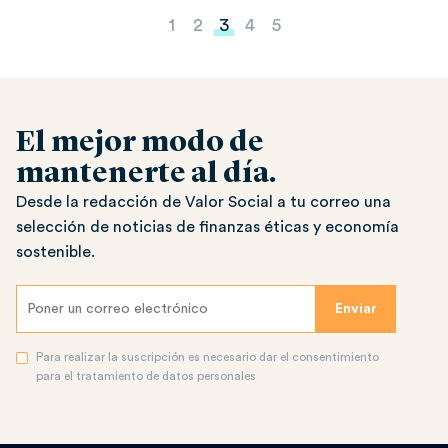
Paginación de entradas
1
2
3
4
5
El mejor modo de
mantenerte al día.
Desde la redacción de Valor Social a tu correo una
selección de noticias de finanzas éticas y economía
sostenible.
Para realizar la suscripción es necesario dar el consentimiento
para el tratamiento de datos personales