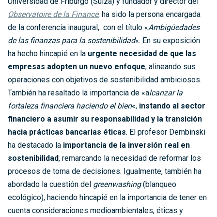
Universidad de Friburgo (Suiza) y fundador y director del
Observatoire de la Finance
,
ha sido la persona encargada
de la conferencia inaugural, con el título «
Ambigüedades
de las finanzas para la sostenibilidad
«. En su exposición
ha hecho hincapié en la
urgente necesidad de que las
empresas adopten un nuevo enfoque
, alineando sus
operaciones con objetivos de sostenibilidad ambiciosos.
También ha resaltado la importancia de «a
lcanzar la
fortaleza financiera haciendo el bien
«,
instando al sector
financiero a asumir su responsabilidad y la transición
hacia prácticas bancarias éticas
. El profesor Dembinski
ha destacado la
importancia de la inversión real en
sostenibilidad
, remarcando la necesidad de reformar los
procesos de toma de decisiones. Igualmente, también ha
abordado la cuestión del
greenwashing
(blanqueo
ecológico), haciendo hincapié en la importancia de tener en
cuenta consideraciones medioambientales, éticas y