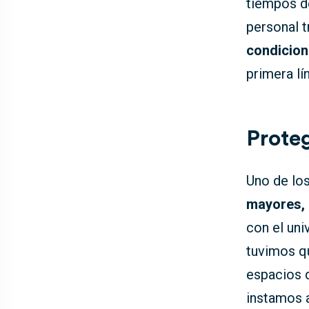
tiempos de
personal 
condicion
primera lí
Prote
Uno de los
mayores,
con el uni
tuvimos qu
espacios 
instamos a