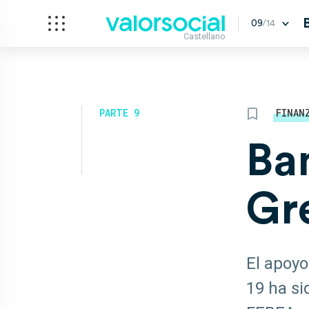
09
/14
Castellano
PARTE 9
FINAN
Ban
Gr
El apoyo
19 ha si