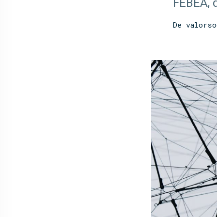
FEBEA, q
De
valorso