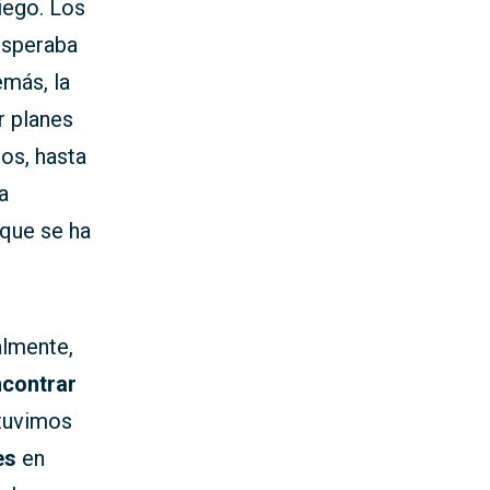
iego. Los
esperaba
emás, la
r planes
os, hasta
a
 que se ha
almente,
contrar
 tuvimos
es
en