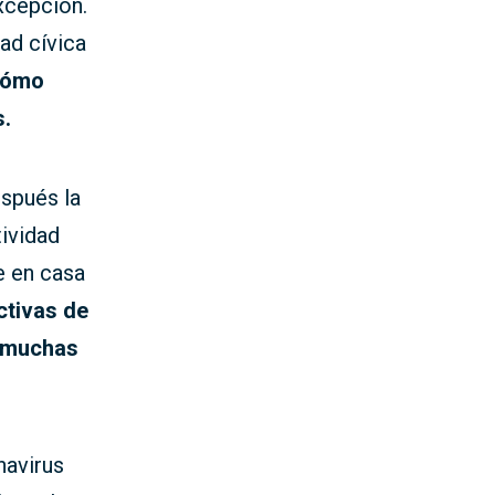
xcepción.
dad cívica
cómo
s.
espués la
tividad
e en casa
ctivas de
e muchas
navirus