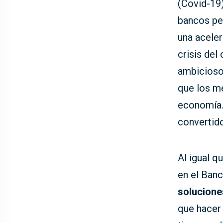
(Covid-19)
bancos pe
una aceler
crisis del
ambicioso
que los m
economía. 
convertid
Al igual q
en el Ban
solucione
que hacer f