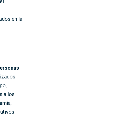
el
ados en la
ersonas
rizados
po,
s a los
emia,
nativos