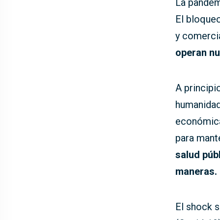
La pandem
El bloqueo
y comercia
operan nu
A principi
humanidad 
económica
para mant
salud púb
maneras.
El shock s