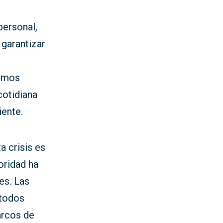
personal,
garantizar
hemos
cotidiana
iente.
a crisis es
oridad ha
es. Las
 todos
arcos de