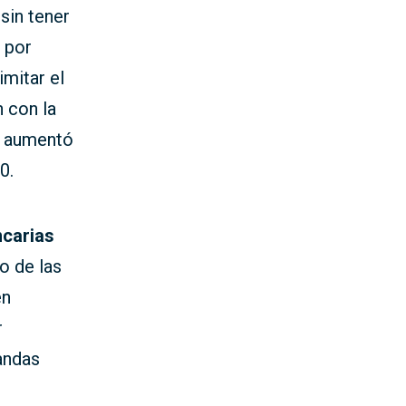
sin tener
 por
imitar el
 con la
se aumentó
0.
ncarias
o de las
en
r
andas