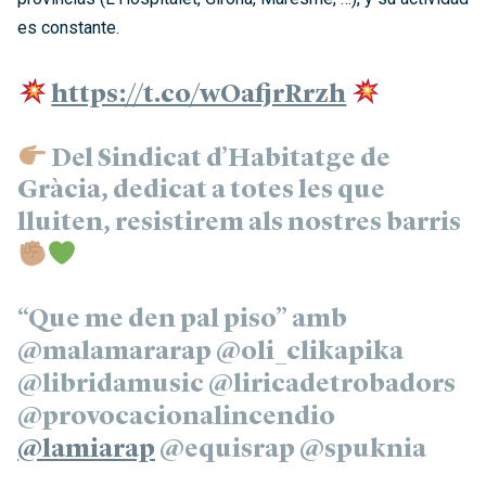
es constante.
https://t.co/wOafjrRrzh
Del Sindicat d’Habitatge de
Gràcia, dedicat a totes les que
lluiten, resistirem als nostres barris
“Que me den pal piso” amb
@malamararap @oli_clikapika
@libridamusic @liricadetrobadors
@provocacionalincendio
@lamiarap
@equisrap @spuknia