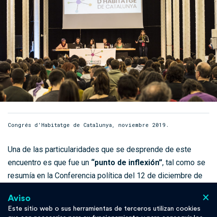
Congrés d’Habitatge de Catalunya, noviembre 2019.
Una de las particularidades que se desprende de este
encuentro es que fue un
“punto de inflexión”
, tal como se
resumía en la Conferencia política del 12 de diciembre de
2019 en la que se hicieron públicas las conclusiones del
×
Aviso
Congreso. Es el
“paso a la ofensiva”
de un movimiento
Este sitio web o sus herramientas de terceros utilizan cookies
que hasta ahora se caracteriza por ser principalmente un