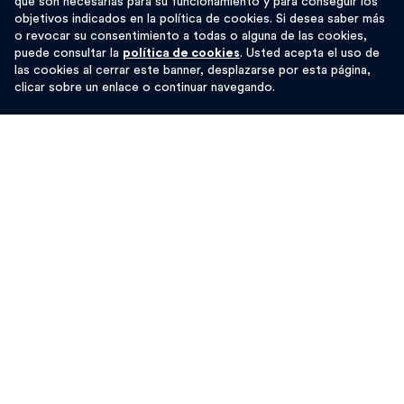
que son necesarias para su funcionamiento y para conseguir los
lugar de resistencia y apoyo mutuo: parar desahucios,
objetivos indicados en la política de cookies. Si desea saber más
o revocar su consentimiento a todas o alguna de las cookies,
acompañar en la negociación con propietarios, buscar
puede consultar la
política de cookies
. Usted acepta el uso de
soluciones a emergencias habitacionales mediante
las cookies al cerrar este banner, desplazarse por esta página,
clicar sobre un enlace o continuar navegando.
estrategias colectivas y apoyo mútuo -huelgas,
ocupaciones, etc-.
Por ejemplo, se acordó iniciar una campaña para hacer caer
a Divarian, el fondo “buitre” de BBVA, uno de los que tiene
en propiedad más viviendas en Catalunya (
más de 30.000)
,
“será el primero de muchos”, afirman. También se proponían
“pinchar” la burbuja de los alquileres, y exigir que cesen los
desahucios.
Fondos buitre, turismo,
especulación… expulsión de las
vecinas.