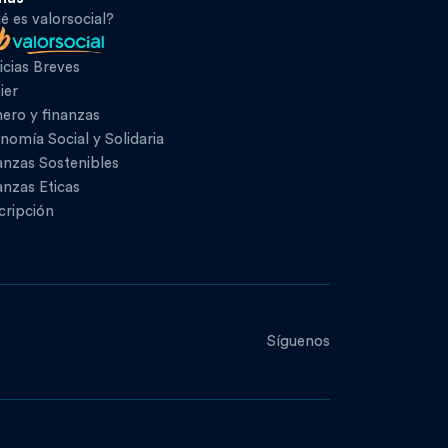
é es valorsocial?
icias Breves
ier
ero y finanzas
nomía Social y Solidaria
anzas Sostenibles
anzas Eticas
cripción
Síguenos