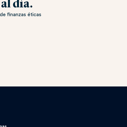
l día.
de finanzas éticas
mas