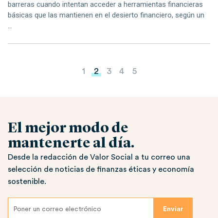
barreras cuando intentan acceder a herramientas financieras
básicas que las mantienen en el desierto financiero, según un
...
Paginación de entradas
1
2
3
4
5
El mejor modo de
mantenerte al día.
Desde la redacción de Valor Social a tu correo una
selección de noticias de finanzas éticas y economía
sostenible.