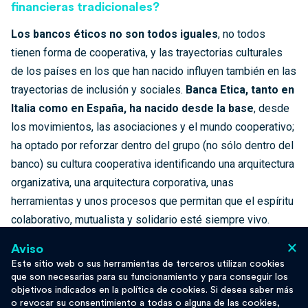
financieras tradicionales?
Los bancos éticos no son todos iguales
, no todos
tienen forma de cooperativa, y las trayectorias culturales
de los países en los que han nacido influyen también en las
trayectorias de inclusión y sociales.
Banca Etica, tanto en
Italia como en España, ha nacido desde la base
, desde
los movimientos, las asociaciones y el mundo cooperativo;
ha optado por reforzar dentro del grupo (no sólo dentro del
banco) su cultura cooperativa identificando una arquitectura
organizativa, una arquitectura corporativa, unas
herramientas y unos procesos que permitan que el espíritu
colaborativo, mutualista y solidario esté siempre vivo.
×
Aviso
La cuestión de la igualdad de género se inscribe
Este sitio web o sus herramientas de terceros utilizan cookies
plenamente en el enfoque inclusivo de las finanzas
que son necesarias para su funcionamiento y para conseguir los
objetivos indicados en la política de cookies. Si desea saber más
éticas
, pero es necesario saber leer el contexto actual y
o revocar su consentimiento a todas o alguna de las cookies,