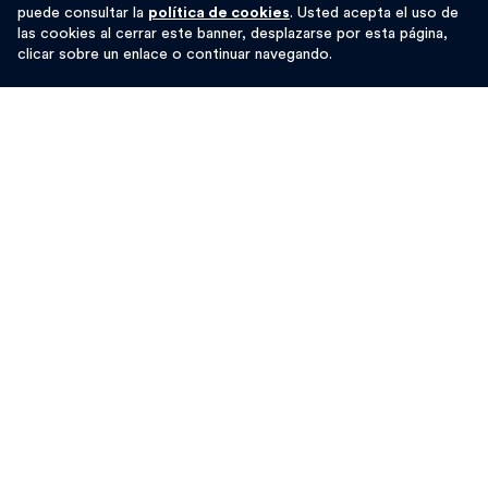
actualizar las propias políticas y herramientas para
puede consultar la
política de cookies
. Usted acepta el uso de
las cookies al cerrar este banner, desplazarse por esta página,
potenciar la riqueza que aporta la diversidad.
clicar sobre un enlace o continuar navegando.