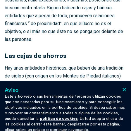
buscan confrontarla. Siguen habiendo cajas y bancas,
entidades que a pesar de todo, promueven relaciones
financieras “ de proximidad”, en que el lucro no es el
objetivo, o si más no que éste no se ponga por delante de
las personas.
Las cajas de ahorros
Hay unas entidades históricas, que beben de una tradición
de siglos (con origen en los Montes de Piedad italianos)
de
acompañar en el crédito a aquellas
×
Aviso
estructuralmente excluidas
de éste y que se fueron
Este sitio web o sus herramientas de terceros utilizan cookies
convirtiendo en toda Europa en las cajas de ahorros que
que son necesarias para su funcionamiento y para conseguir los
conocemos ahora. En el Estado español proliferaron a nivel
objetivos indicados en la política de cookies. Si desea saber más
o revocar su consentimiento a todas o alguna de las cookies,
local (como fueron las extintas Caja Castilla-la Mancha o
puede consultar la
política de cookies
. Usted acepta el uso de
Caixa Catalunya en sus orígenes), apoyando
las cookies al cerrar este banner, desplazarse por esta página,
clicar sobre un enlace o continuar navegando.