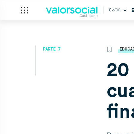
07
/08
Castellano
PARTE 7
EDUCA
20
cu
fin