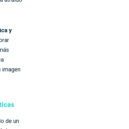
ica y
orar
emás
ca
su imagen
ticas
do de un