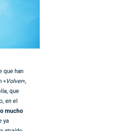
e que han
n «
Volver
«,
lía, que
, en el
ado mucho
e ya
a atraído