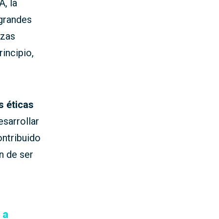
A, la
 grandes
nzas
incipio,
s éticas
sarrollar
ntribuido
n de ser
 a