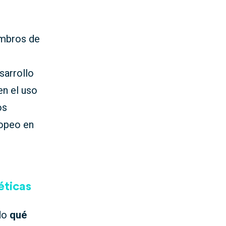
embros de
sarrollo
en el uso
os
ropeo en
éticas
ndo
qué