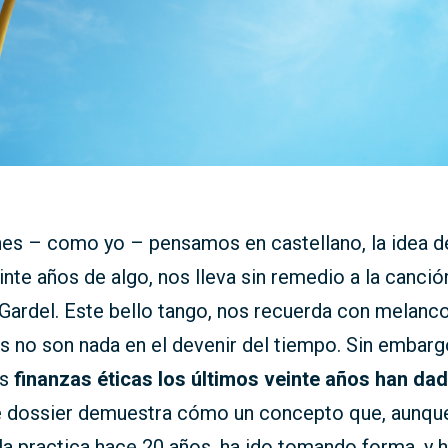
nes – como yo – pensamos en castellano, la idea d
nte años de algo, nos lleva sin remedio a la canció
Gardel. Este bello tango, nos recuerda con melanco
s no son nada en el devenir del tiempo. Sin embargo
as
finanzas éticas los últimos veinte años han d
e dossier demuestra cómo un concepto que, aunqu
 la practica hace 20 años, ha ido tomando forma, y h