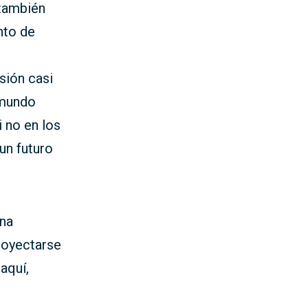
también
nto de
sión casi
 mundo
i no en los
un futuro
una
proyectarse
aquí,