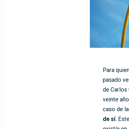
Para quie
pasado vei
de Carlos 
veinte año
caso de l
de sí
. Est
existía en