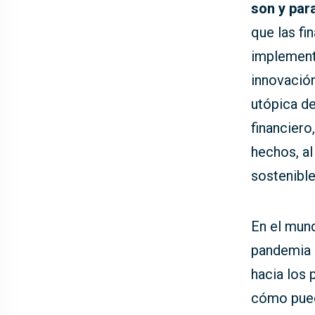
son y para
que las fi
implementa
innovación
utópica de
financiero
hechos, al
sostenible
En el mund
pandemia d
hacia los 
cómo pued