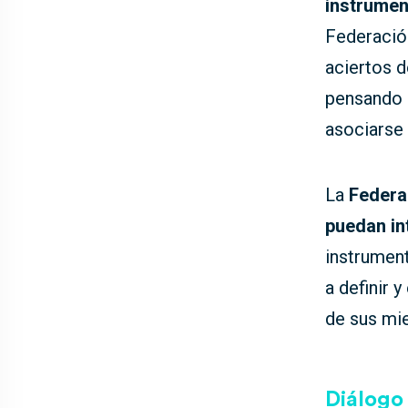
instrumen
Federación
aciertos d
pensando e
asociarse
La
Federa
puedan in
instrumen
a definir 
de sus mi
Diálogo 