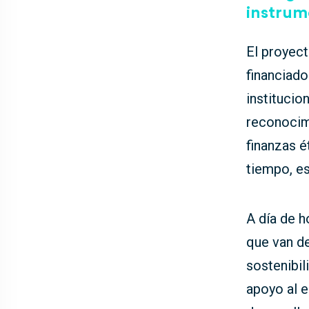
instrum
El proyec
financiad
institucio
reconocimi
finanzas é
tiempo, es
A día de h
que van 
sostenibil
apoyo al 