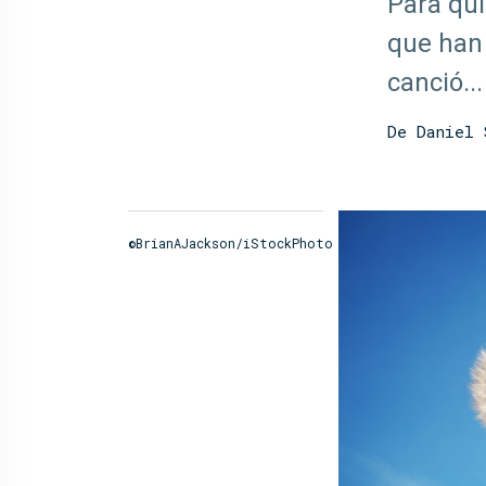
Para qui
que han 
canció...
De Daniel 
©BrianAJackson/iStockPhoto