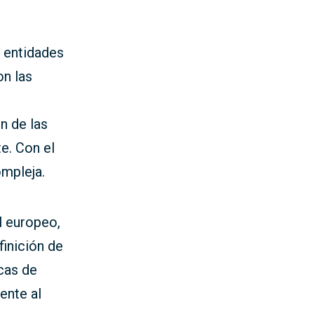
 entidades
n las
n de las
e. Con el
ompleja.
l europeo,
efinición de
icas de
ente al