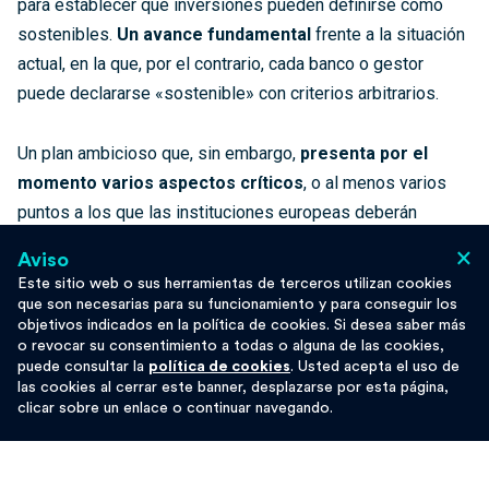
para establecer qué inversiones pueden definirse como
sostenibles.
Un avance fundamental
frente a la situación
actual, en la que, por el contrario, cada banco o gestor
puede declararse «sostenible» con criterios arbitrarios.
Un plan ambicioso que, sin embargo,
presenta por el
momento varios aspectos críticos
, o al menos varios
puntos a los que las instituciones europeas deberán
prestar la máxima atención si quieren alcanzar los
×
Aviso
objetivos mencionados. En particular, el enfoque actual
Este sitio web o sus herramientas de terceros utilizan cookies
parece distante en muchos aspectos de los principios que
que son necesarias para su funcionamiento y para conseguir los
objetivos indicados en la política de cookies. Si desea saber más
siempre han guiado la actuación de los
bancos éticos y
o revocar su consentimiento a todas o alguna de las cookies,
alternativos
, adheridos a FEBEA.
puede consultar la
política de cookies
. Usted acepta el uso de
las cookies al cerrar este banner, desplazarse por esta página,
clicar sobre un enlace o continuar navegando.
Las principales diferencias entre las
finanzas éticas y las finanzas
sostenibles