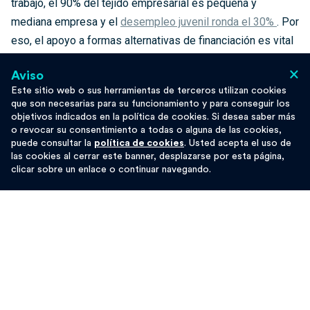
trabajo, el 90% del tejido empresarial es pequeña y
mediana empresa y el
desempleo juvenil ronda el 30%
. Por
eso, el apoyo a formas alternativas de financiación es vital
y el microcrédito cobra una gran importancia. Encontrar un
×
Aviso
partner
financiero con el que compartir valores y estrategia
Este sitio web o sus herramientas de terceros utilizan cookies
a largo plazo se convierte en misión difícil.
que son necesarias para su funcionamiento y para conseguir los
objetivos indicados en la política de cookies. Si desea saber más
o revocar su consentimiento a todas o alguna de las cookies,
Finanzas éticas al servicio del crecimiento
puede consultar la
política de cookies
. Usted acepta el uso de
del bien común
las cookies al cerrar este banner, desplazarse por esta página,
clicar sobre un enlace o continuar navegando.
En este contexto, las finanzas éticas tienen un papel
fundamental, entendiendo la política y la economía como un
servicio al crecimiento del bien común. “
Somos un
multiplicador de recursos tanto a través del crédito como
de nuestra capacidad de trabajo en red
”, afirma Gabriele
Giuglietti, responsable de Relaciones Internacionales del
Grupo Banca Etica. El trabajo en Palestina del Grupo