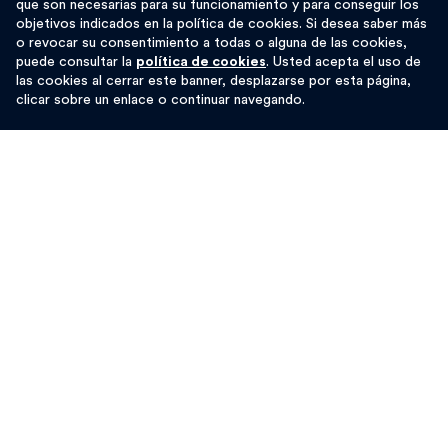
que son necesarias para su funcionamiento y para conseguir los
objetivos indicados en la política de cookies. Si desea saber más
o revocar su consentimiento a todas o alguna de las cookies,
puede consultar la
política de cookies
. Usted acepta el uso de
las cookies al cerrar este banner, desplazarse por esta página,
clicar sobre un enlace o continuar navegando.
HSBC olvidadizo
En Reino Unido,
HSBC
, uno de los mayores grupos
bancarios del mundo, se vio obligado por las autoridades
supervisoras a
retirar una campaña publicitaria en la
que destacaban los compromisos con «cero
emisiones» y la plantación de árboles
. Se olvidaron de
contar sin embargo
,
las grandes inversiones en proyectos
relacionados con los combustibles fósiles. Según el
informe
Banking on Climate Chaos
, son el decimotercer
banco en financiación de combustibles fósiles del mundo,
a pesar de haberse comprometido a reducir su exposición
a la financiación del carbón térmico en al menos un 25 %