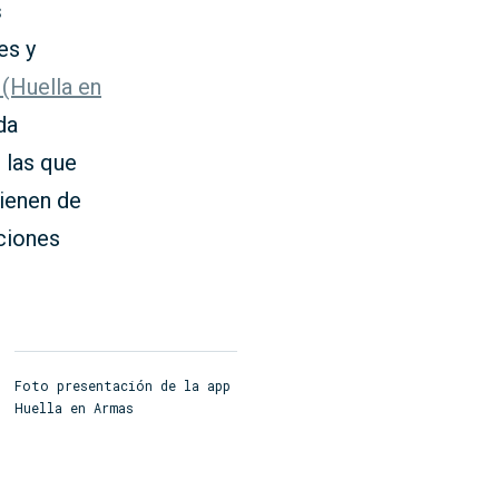
s
es y
(Huella en
da
 las que
vienen de
ciones
Foto presentación de la app
Huella en Armas