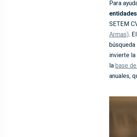
Para ayuda
entidades
SETEM CV 
Armas)
. E
búsqueda 
invierte l
la
base de
anuales, q