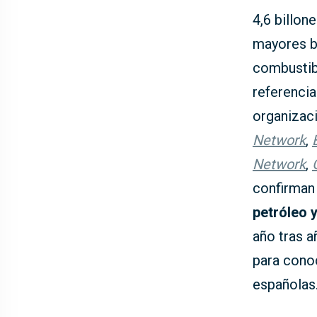
4,6 billon
mayores b
combustibl
referencia
organizac
Network
,
Network
,
confirman
petróleo y
año tras a
para conoc
españolas