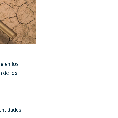
e en los
n de los
 entidades