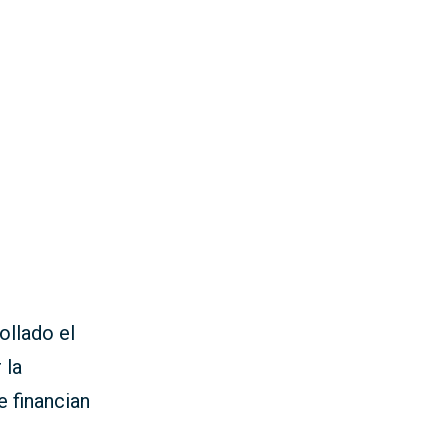
ollado el
 la
e financian
s