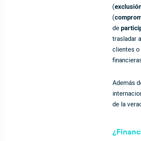
(
exclusió
(
comprom
de
partic
trasladar 
clientes o
financiera
Además de
internacio
de la ver
¿Financ