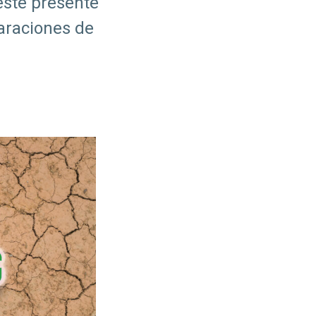
sté presente
araciones de