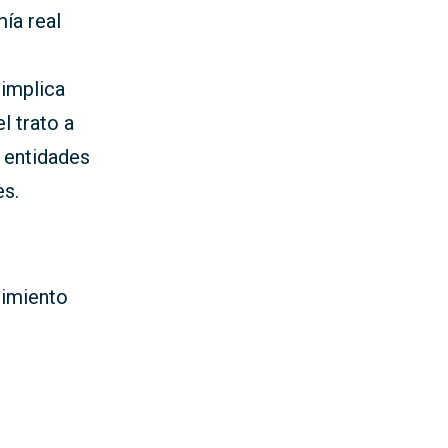
ía real
implica
l trato a
s entidades
es.
uimiento