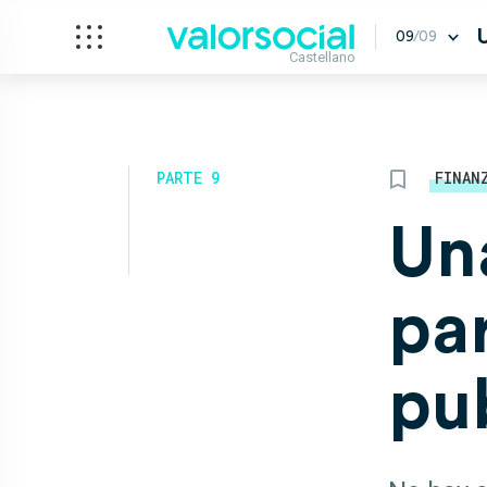
09
/09
Castellano
PARTE 9
FINAN
Un
par
pu