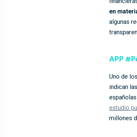
financier
en materi
algunas r
transparen
APP #Pe
Uno de lo
indican la
españolas
estudio pu
millones d