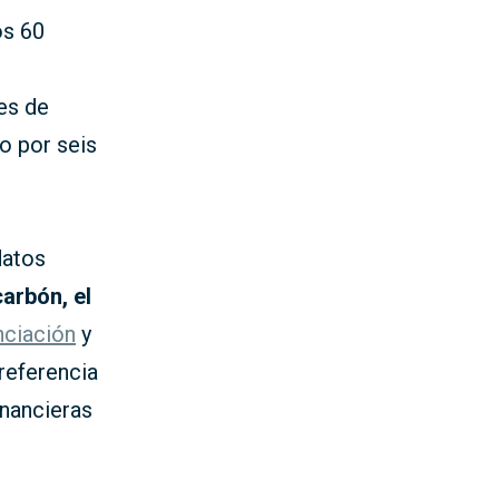
os 60
es de
do por seis
datos
carbón, el
nciación
y
referencia
inancieras