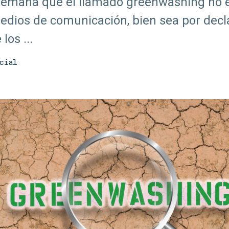
semana que el llamado greenwashing no e
edios de comunicación, bien sea por decl
los ...
cial