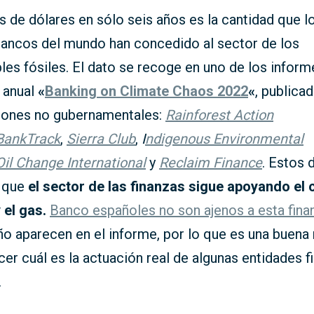
es de dólares en sólo seis años es la cantidad que l
ancos del mundo han concedido al sector de los
es fósiles. El dato se recoge en uno de los inform
 anual
«
Banking on Climate Chaos 2022
«
, publica
iones no gubernamentales:
Rainforest Action
BankTrack
,
Sierra Club
,
I
ndigenous Environmental
Oil Change International
y
Reclaim Finance
. Estos 
 que
el sector de las finanzas sigue apoyando el 
 el gas.
Banco españoles no son ajenos a esta fina
ño aparecen en el informe, por lo que es una buena 
er cuál es la actuación real de algunas entidades f
.