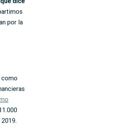
 que dice
artimos
n por la
, como
inancieras
imo
 11.000
 2019.