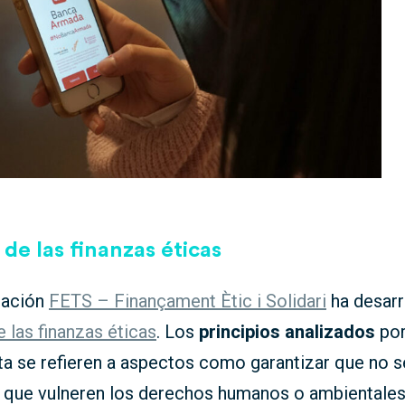
de las finanzas éticas
zación
FETS – Finançament Ètic i Solidari
ha desarr
 las finanzas éticas
. Los
principios analizados
por
a se refieren a aspectos como garantizar que no s
 que vulneren los derechos humanos o ambientale