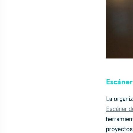
Escáner 
La organi
Escáner de
herramient
proyectos