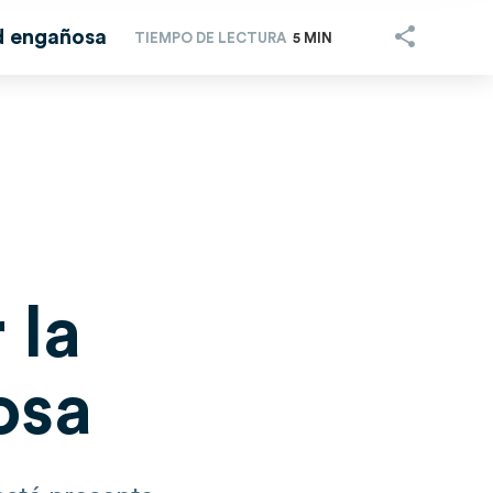
ad engañosa
TIEMPO DE LECTURA
5 MIN
 la
osa