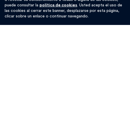
informes servirán a la Comisión Europea para reforzar los
puede consultar la
política de cookies
. Usted acepta el uso de
marcos normativos y de aplicación de las políticas de
las cookies al cerrar este banner, desplazarse por esta página,
financiación sostenible.
clicar sobre un enlace o continuar navegando.