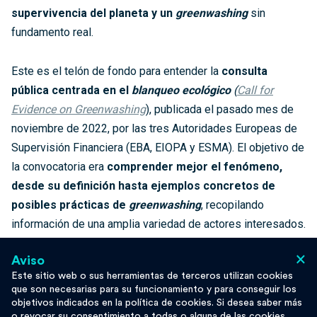
supervivencia del planeta y un
greenwashing
sin
fundamento real.
Este es el telón de fondo para entender la
consulta
pública centrada en el
blanqueo ecológico
(
Call for
Evidence on Greenwashing
), publicada el pasado mes de
noviembre de 2022, por las tres Autoridades Europeas de
Supervisión Financiera (EBA, EIOPA y ESMA). El objetivo de
la convocatoria era
comprender mejor el fenómeno,
desde su definición hasta ejemplos concretos de
posibles prácticas de
greenwashing
, recopilando
información de una amplia variedad de actores interesados.
Los resultados de esta encuesta se publicarán en un
×
Aviso
informe de progreso, previsto para
mayo de 2023,
Este sitio web o sus herramientas de terceros utilizan cookies
mientras que un segundo y último documento se espera
que son necesarias para su funcionamiento y para conseguir los
para el próximo año. Las aportaciones recogidas en estos
objetivos indicados en la política de cookies. Si desea saber más
o revocar su consentimiento a todas o alguna de las cookies,