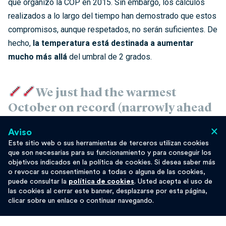
que organizó la COP en 2015. Sin embargo, los cálculos
realizados a lo largo del tiempo han demostrado que estos
compromisos, aunque respetados, no serán suficientes. De
hecho,
la temperatura está destinada a aumentar
mucho más allá
del umbral de 2 grados.
We just had the warmest
October on record (narrowly ahead
of Oct 2015), according to
×
#Copernicus
#C3S
.
Aviso
Este sitio web o sus herramientas de terceros utilizan cookies
Monthly temperatures over the past
que son necesarias para su funcionamiento y para conseguir los
12 months have averaged close to
objetivos indicados en la política de cookies. Si desea saber más
o revocar su consentimiento a todas o alguna de las cookies,
1.2°C above the pre-industrial level
puede consultar la
política de cookies
. Usted acepta el uso de
las cookies al cerrar este banner, desplazarse por esta página,
defined by IPCC.
#ClimateChange
clicar sobre un enlace o continuar navegando.
https://t.co/0EFPD4gk99
pic.twitter.com/SKRQa0DiyB