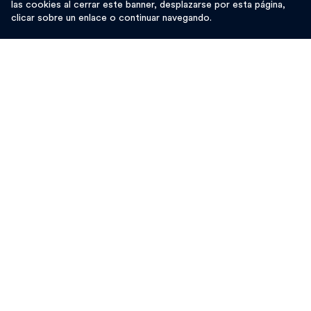
las cookies al cerrar este banner, desplazarse por esta página,
clicar sobre un enlace o continuar navegando.
Producción de mascarillas para hospitales, Uno de los
proyetos impulsados gracias al apoyo de TISE.
Nuestro cliente de Wrocław
anticipó este riesgo
de
manera brillante, rápida y eficiente cambiando su calendario
de fabricación y abriendo una nueva línea de producción.
Por supuesto, le otorgamos un préstamo (luego de un
análisis rápido pero sin descuidar un control de seguridad)
y después de unas pocas docenas de horas, el dinero
estaba disponible en su cuenta.